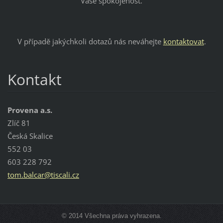
Vaše spokojenost.
V případě jakýchkoli dotazů nás neváhejte
kontaktovat
.
Kontakt
Provena a.s.
Zlíč 81
Česká Skalice
552 03
603 228 792
tom.balc
ar@tisca
li.cz
© 2014 Všechna práva vyhrazena.