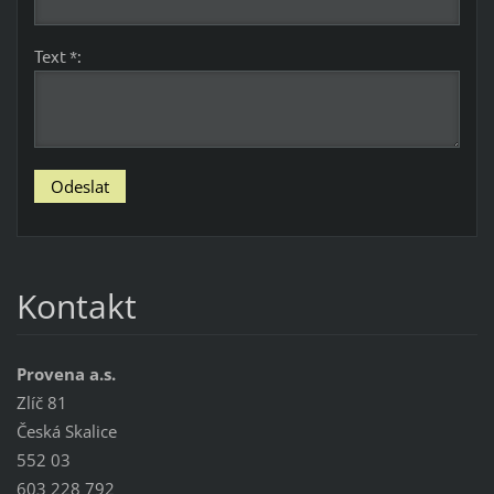
Text *:
Kontakt
Provena a.s.
Zlíč 81
Česká Skalice
552 03
603 228 792