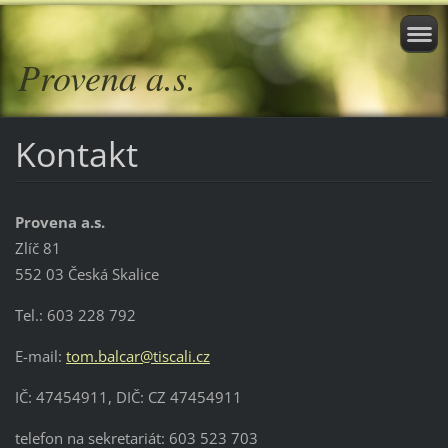
Provena a.s.
Kontakt
Provena a.s.
Zlíč 81
552 03 Česká Skalice
Tel.: 603 228 792
E-mail:
tom.balcar@tiscali.cz
IČ: 47454911, DIČ: CZ 47454911
telefon na sekretariát: 603 523 703